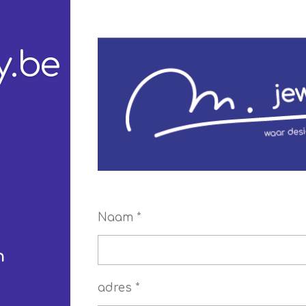
y.be
Naam *
n
adres *