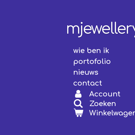
Ga
direct
naar
mjeweller
de
hoofdinhoud
wie ben ik
portofolio
nieuws
contact
Account
Zoeken
Winkelwage